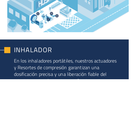
INHALADOR
En los inhaladores portátiles, nuestros actuadores
y Resortes de compresión garantizan una
dosificación precisa y una liberación fiable del
principio activo. Garantizan un funcionamiento
reproducible, crucial para un uso seguro y eficaz en
enfermedades respiratorias como el asma o la
EPOC.