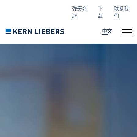
Skip to main content
Skip to page footer
弹簧商
下
联系我
店
载
们
中文