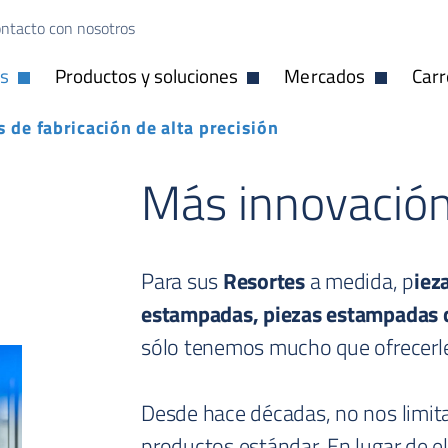
ntacto con nosotros
os
Productos y soluciones
Mercados
Carr
Abrir desplegable
Abrir desplegable
Abrir despl
 de fabricación de alta precisión
Más innovación
Para sus
Resortes
a medida, p
iez
estampadas
, piezas estampadas 
sólo tenemos mucho que ofrecerl
Desde hace décadas, no nos limit
productos estándar. En lugar de el