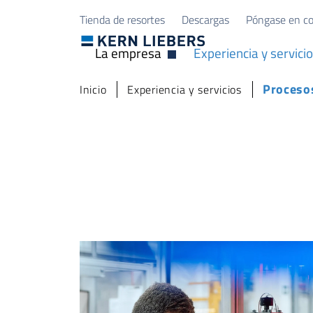
Skip to main content
Skip to page footer
Tienda de resortes
Descargas
Póngase en co
La empresa
Experiencia y servici
Abrir desplegable
You are here:
Procesos
Inicio
Experiencia y servicios