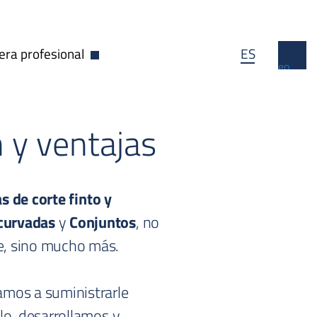
era profesional
ES
egable
Abrir desplegable
en
 y ventajas
as de corte finto y
curvadas
y
Conjuntos
, no
e, sino mucho más.
amos a suministrarle
lo, desarrollamos y