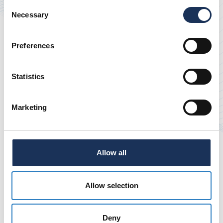
Consent
Necessary
Selection
Hocheffiziente
Fertigungsprozesse
Preferences
Statistics
Globale
Fertigungskompetenz
Marketing
Allow all
Allow selection
Fertigungskompetenzen für
Smart Springs & Smart Parts
Deny